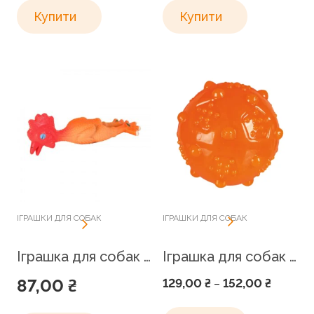
Аксесуари для собак
Josera
Купити
Купити
Амуніція для собак
Joyser
Спальні місця
Magic Pet
Сумки та переноски
Mediterranean Natural
MERA
Nature's Miracle
Nature's Protection
Nutri-Vet
ІГРАШКИ ДЛЯ СОБАК
ІГРАШКИ ДЛЯ СОБАК
Nylabone
OptiMeal
Іграшка для собак Trixie Курча з пискавкою 15 см
Іграшка для собак Trixie М’яч голчастий з пискавкою (термопластична гума, кольори в асортименті)
Orozyme
87,00
₴
129,00
₴
152,00
₴
–
Pet Fashion