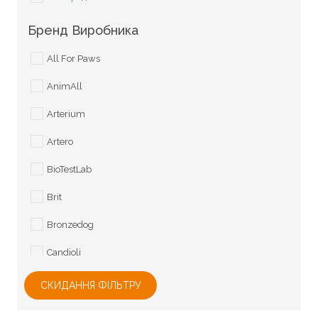
Догляд за лапами
Бренд Виробника
Догляд за очима
All For Paws
Догляд за ротовою порожниною
AnimAll
Засоби для дезінфекції
Arterium
Косметика для собак
Artero
Здоров'я та лікування
BioTestLab
Вітаміни для собак
Brit
Ветеринарія
Bronzedog
Засоби від бліх та кліщів
Candioli
Засоби від глистів
Carnilove
СКИДАННЯ ФІЛЬТРУ
Корм
Collar