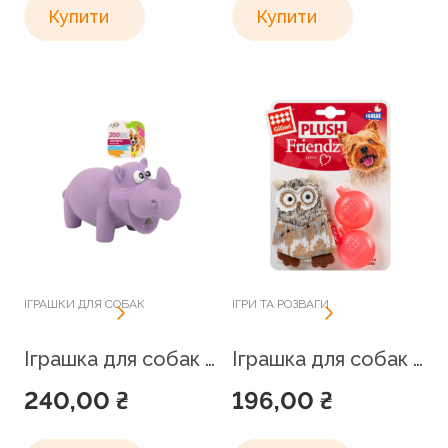
Купити
Купити
ІГРАШКИ ДЛЯ СОБАК
ІГРИ ТА РОЗВАГИ
Іграшка для собак Реджинальд-Носоріг, AFP, L, 18.5 x 7 x 9 см
Іграшка для собак Сова з пискавкою GiGwi Plush, текстиль, 10 см
240,00
₴
196,00
₴