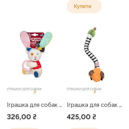
WAUDOG
Купити
Zoetis
Пухнастик
ТМ Продукт
ІГРАШКИ ДЛЯ СОБАК
ІГРАШКИ ДЛЯ СОБАК
Іграшка для собак Зайчик з кільцем та пищалкою GiGwi Plush, текстиль, термопластична гума, 16 см
Іграшка для собак Качка з хутряною шиєю та пищалкою GiGwi Crunchy 54 см
326,00
₴
425,00
₴