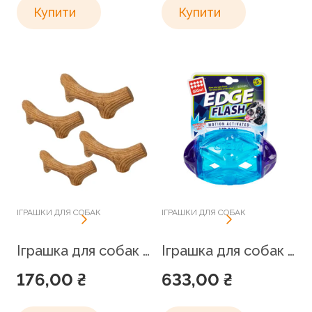
Купити
Купити
ІГРАШКИ ДЛЯ СОБАК
ІГРАШКИ ДЛЯ СОБАК
Іграшка для собак Ріг жувальний GiGwi Wooden Antler
Іграшка для собак Регбі м’яч, що світиться GiGwi Edge flash
176,00
₴
633,00
₴