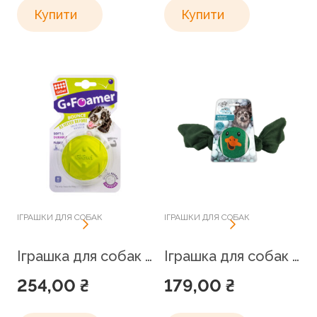
Купити
Купити
ІГРАШКИ ДЛЯ СОБАК
ІГРАШКИ ДЛЯ СОБАК
Іграшка для собак М’яч повнотілий GiGwi G-foamer, спінена гума, 6,5 см
Іграшка для собак М’яч-качка AFP, 20 x 14 x 1.5 см
254,00
₴
179,00
₴