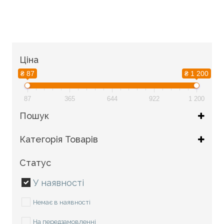
Ціна
₴ 87
₴ 1 200
87
365
644
922
1 200
Пошук
Категорія Товарів
Все для котиків
Статус
Гігієна та догляд
У наявності
Інструменти для грумінгу
Немає в наявності
Догляд за вухами
На передзамовленні