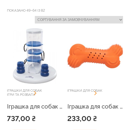
Консерви для собак
CROCI
ПОКАЗАНО 49–64 ІЗ 82
Лікувальні корми
DoggyMan
Ласощі для собак
Dogs Bomba
Сухий корм для собак
Dolfos
Одяг для собак
Dolina Noteci
Дощовики
Dr.Pets
Куртки та жилети
Flamingo
Светри та худі
Flexi
ІГРАШКИ ДЛЯ СОБАК
ІГРАШКИ ДЛЯ СОБАК
ІГРИ ТА РОЗВАГИ
Турбота про вихованця
GiGwi
Іграшка для собак Trixie «Gambling Tower» d=27 см
Іграшка для собак Trixie Кістка, що хрустить, 11 см
Іграшки для собак
GimCat
737,00
₴
233,00
₴
Ігри та розваги
Iv San Bernard